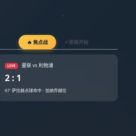
🔥 焦点战
⚡ 即将开始
曼联 vs 利物浦
LIVE
2 : 1
67' 萨拉赫点球命中 · 加纳乔越位