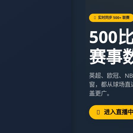
实时同步 500+ 联赛
500
赛事
英超、欧冠、N
窗，都从球场直
盖更广。
进入直播