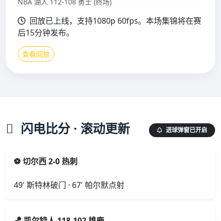
NBA 湖人 112-108 勇士 (终场)
回放已上线，支持1080p 60fps。本场集锦将在赛
后15分钟发布。
查看回放
闪电比分 · 滚动更新
进球弹窗已开启
⚽ 切尔西 2-0 热刺
49' 斯特林破门 · 67' 帕尔默点射
🏀 凯尔特人 118-102 雄鹿